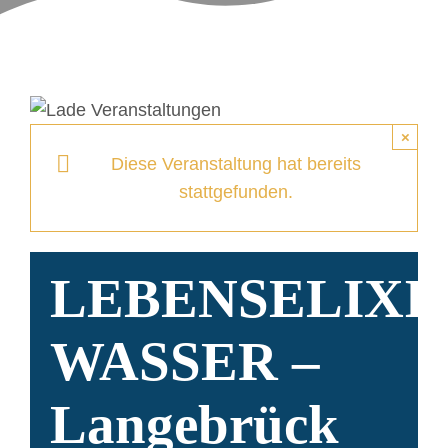
VERANSTALTUNGE
PARTNER UND BOT
FAQ
×
Diese Veranstaltung hat bereits
stattgefunden.
ANFRAGEN
LEBENSELIXI
WASSER –
Langebrück